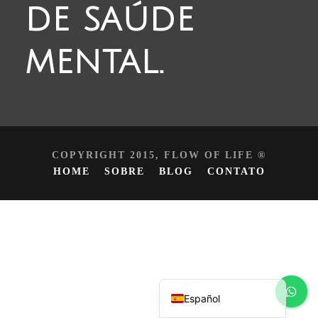
de saúde
mental.
COPYRIGHT 2015, FLOW OF LIFE ®
HOME
SOBRE
BLOG
CONTATO
English
Português do Brasil
Español