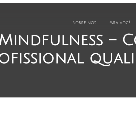
Sobre nós
Para Você
Mindfulness – C
ofissional qual