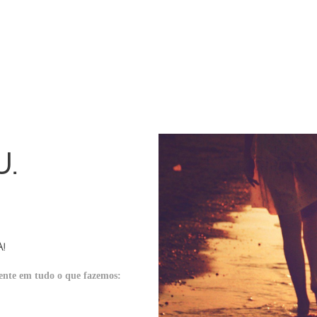
U.
!
iente em tudo o que fazemos: