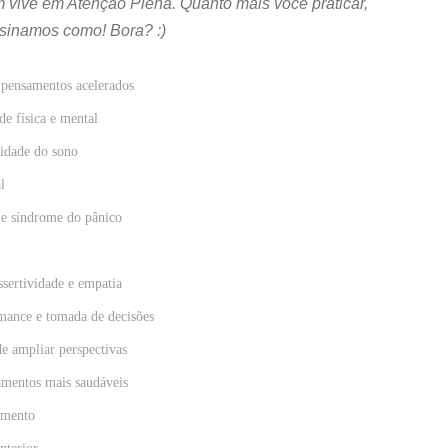
vive em Atenção Plena. Quanto mais você praticar,
sinamos como! Bora? :)
e pensamentos acelerados
e física e mental
idade do sono
l
 e síndrome do pânico
sertividade e empatia
mance e tomada de decisões
de ampliar perspectivas
amentos mais saudáveis
imento