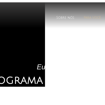
Sobre nós
Para Você
Eu S.O.U.
OGRAMA DE 8 SEMA
IÇÕES ABERTAS PARA CURSO ONLINE E A