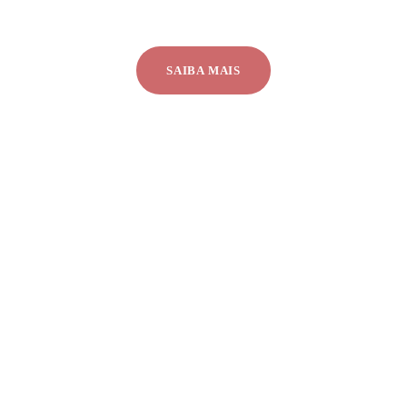
ma 55!! Mais de 1000 pessoas já participaram. Ve
SAIBA MAIS
Assista o video completo